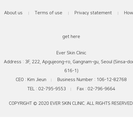
About us
Terms of use
Privacy statement
How
|
|
|
get here
Ever Skin Clinic
Address : 3F, 222, Apgujeong-ro, Gangnam-gu, Seoul (Sinsa-do
616-1)
CEO : Kim Jieun
Business Number : 106-12-82768
|
TEL : 02-795-9553
Fax : 02-796-9664
|
COPYRIGHT © 2020 EVER SKIN CLINIC. ALL RIGHTS RESERVED