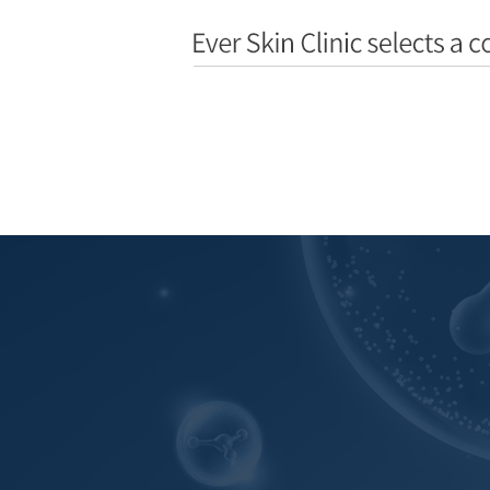
홍조는 발생 원인을 파악하여 근본적인 치료가 필요합니다.
홍조가 있는 분들의 피부를 살펴보면 , 붉은 뾰루지가 입 주위, 코 주위, 볼 등에 분포하고 있는 경우도 있고 나뭇가지 모양의 가느다란 혈관이 피부에 보이기도 합니다. 또는 혈관들은 보이지 않고 미세하게 붉은기만 있는 분들도 있어요. 에버에서는 이러한 홍조의 다양한 원인을 파악하여 생활습관 개선, 먹는약/바르는약, 레이저, 피부장벽 강화요법 등의 다양한 치료로 홍조를 개선합니다.