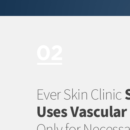
꼭 필요한 경우에만 선택적으로 혈관 레이저를 시행합니다.
레이저 치료가 도움이 되는 경우에는 선택적으로 혈관 레이저를 시행하며, 공인된 최고의 혈관 레이저인 브이빔 퍼펙타를 이용하여 난치성 홍조 치료에 도움을 드립니다. 간혹 브이빔에 큰 호전이 없는 분들에게도 다른 레이저나 메디컬 스킨케어를 통해 홍조를 개선합니다.